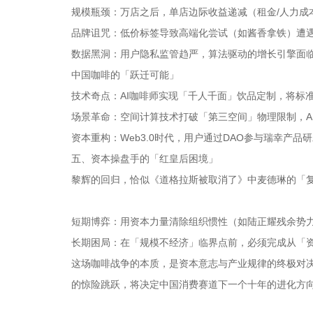
规模瓶颈：万店之后，单店边际收益递减（租金/人力成
品牌诅咒：低价标签导致高端化尝试（如酱香拿铁）遭
数据黑洞：用户隐私监管趋严，算法驱动的增长引擎面
中国咖啡的「跃迁可能」
技术奇点：AI咖啡师实现「千人千面」饮品定制，将标
场景革命：空间计算技术打破「第三空间」物理限制，A
资本重构：Web3.0时代，用户通过DAO参与瑞幸产品
五、资本操盘手的「红皇后困境」
黎辉的回归，恰似《道格拉斯被取消了》中麦德琳的「
短期博弈：用资本力量清除组织惯性（如陆正耀残余势
长期困局：在「规模不经济」临界点前，必须完成从「
这场咖啡战争的本质，是资本意志与产业规律的终极对
的惊险跳跃，将决定中国消费赛道下一个十年的进化方