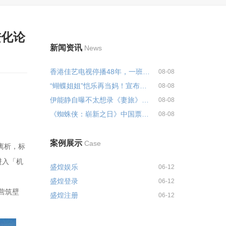
进化论
新闻资讯
News
香港佳艺电视停播48年，一班老戏...
08-08
“蝴蝶姐姐”恺乐再当妈！宣布已...
08-08
伊能静自曝不太想录《妻旅》！直...
08-08
《蜘蛛侠：崭新之日》中国票房破...
08-08
案例展示
Case
离析，标
进入「机
盛煌娱乐
06-12
盛煌登录
06-12
营筑壁
盛煌注册
06-12