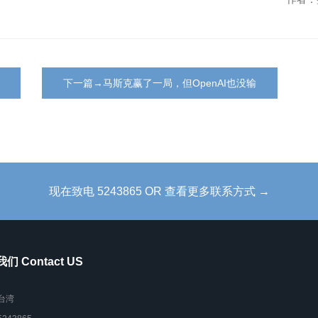
下一篇→马斯克赢了一局，但OpenAI也没输
现在致电 5243865 OR 查看更多联系方式 →
们 Contact US
台湾