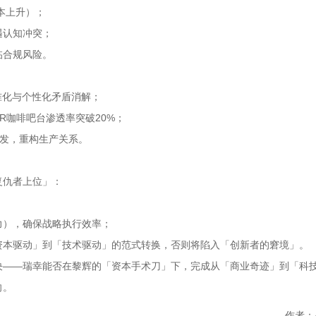
本上升）；
遇认知冲突；
临合规风险。
准化与个性化矛盾消解；
R咖啡吧台渗透率突破20%；
研发，重构生产关系。
复仇者上位」：
力），确保战略执行效率；
资本驱动」到「技术驱动」的范式转换，否则将陷入「创新者的窘境」。
决——瑞幸能否在黎辉的「资本手术刀」下，完成从「商业奇迹」到「科
向。
作者：