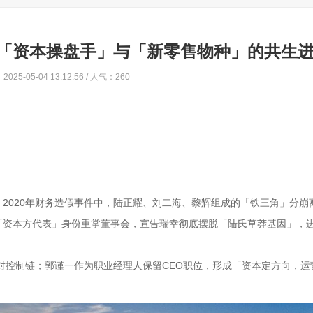
「资本操盘手」与「新零售物种」的共生
025-05-04 13:12:56 / 人气：260
2020年财务造假事件中，陆正耀、刘二海、黎辉组成的「铁三角」分崩
「资本方代表」身份重掌董事会，宣告瑞幸彻底摆脱「陆氏草莽基因」，
建绝对控制链；郭谨一作为职业经理人保留CEO职位，形成「资本定方向，运