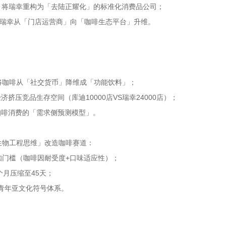
团队，将瑞幸重构为「去陆正耀化」的标准化消费品公司；
推动瑞幸从「门店运营商」向「咖啡生态平台」升维。
将咖啡从「社交货币」降维成「功能饮料」；
挤压竞品生存空间（库迪10000店VS瑞幸24000店）；
咖啡消费的「需求侧预测模型」。
生物工程思维」改造咖啡赛道：
知门槛（咖啡因耐受度+口味适应性）；
月压缩至45天；
青年亚文化符号体系。