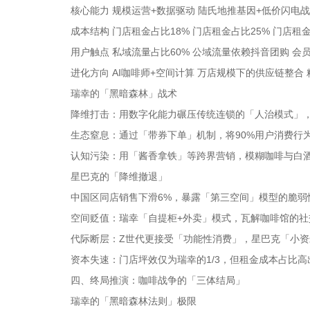
核心能力 规模运营+数据驱动 陆氏地推基因+低价闪电战
成本结构 门店租金占比18% 门店租金占比25% 门店租金
用户触点 私域流量占比60% 公域流量依赖抖音团购 会
进化方向 AI咖啡师+空间计算 万店规模下的供应链整合
瑞幸的「黑暗森林」战术
降维打击：用数字化能力碾压传统连锁的「人治模式」，
生态窒息：通过「带券下单」机制，将90%用户消费行
认知污染：用「酱香拿铁」等跨界营销，模糊咖啡与白
星巴克的「降维撤退」
中国区同店销售下滑6%，暴露「第三空间」模型的脆弱
空间贬值：瑞幸「自提柜+外卖」模式，瓦解咖啡馆的社
代际断层：Z世代更接受「功能性消费」，星巴克「小
资本失速：门店坪效仅为瑞幸的1/3，但租金成本占比高
四、终局推演：咖啡战争的「三体结局」
瑞幸的「黑暗森林法则」极限