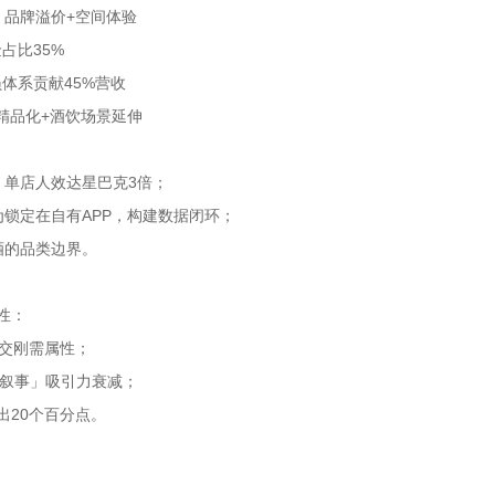
 品牌溢价+空间体验
占比35%
员体系贡献45%营收
 精品化+酒饮场景延伸
单店人效达星巴克3倍；
为锁定在自有APP，构建数据闭环；
酒的品类边界。
性：
交刚需属性；
资叙事」吸引力衰减；
出20个百分点。