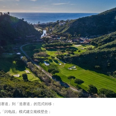
赌赛道」到「造赛道」的范式转移：
，以「闪电战」模式建立规模壁垒；