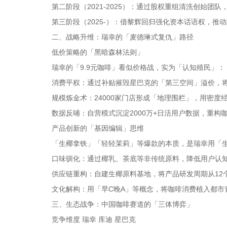
第二阶段（2021-2025）：通过股权重组清洗创始
第三阶段（2025-）：借黎辉回归强化资本话语权，
二、战略升维：瑞幸的「麦德琳式复仇」路径
低价策略的「黑暗森林法则」
瑞幸的「9.9元咖啡」看似价格战，实为「认知殖民」：
消费平权：通过补贴摧毁星巴克的「第三空间」溢价，
规模炼金术：24000家门店形成「地理围栏」，用密度经济
数据反哺：自营模式沉淀2000万+日活用户数据，重构
产品创新的「基因编辑」思维
「生椰拿铁」「轻轻茉莉」等爆款的本质，是瑞幸用「
口味驯化：通过椰乳、茶底等非传统原料，降低用户认
供应链重构：自建生椰原料基地，将产品研发周期从12个
文化解构：用「早C晚A」等概念，将咖啡消费植入都市
三、生态战争：中国咖啡赛道的「三体博弈」
竞争维度 瑞幸 库迪 星巴克