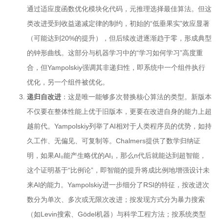
通过适应度函数优化模块化代码，元推理选择最佳算法。但这
类改进受到收益递减定律的制约，初始的“低垂果实”效应显著
（可能达到20%的提升），但后续改进逐渐趋于零，形成典型
的钟形曲线。这部分与机器学习中的“学习如何学习”高度重
合，但Yampolskiy强调其非递归性，即系统中一个组件执行
优化，另一个组件被优化。
递归自改进
：这是唯一能够多次替换核心算法的类型。新版本
不仅要在整体性能上优于旧版本，更要在改进自身的能力上超
越前代。Yampolskiy列举了AI相对于人类程序员的优势，如持
久工作、无偏见、可复制等。Chalmers提供了数学归纳证
明，如果AI₀能产生略优的AI₁，那么n代后就能达到超智能，
这个证明基于“比例论”，即智能的提升将成比例地增强设计未
来AI的能力。Yampolskiy进一步细分了RSI的特征，按改进次
数分为单次、多次或无限次改进；按发现方式分为暴力搜索
（如Levin搜索、Gödel机器）与科学工程方法；按系统类型