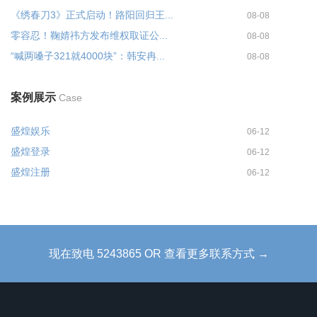
《绣春刀3》正式启动！路阳回归王...
08-08
零容忍！鞠婧祎方发布维权取证公...
08-08
“喊两嗓子321就4000块”：韩安冉...
08-08
案例展示
Case
盛煌娱乐
06-12
盛煌登录
06-12
盛煌注册
06-12
现在致电 5243865 OR 查看更多联系方式 →