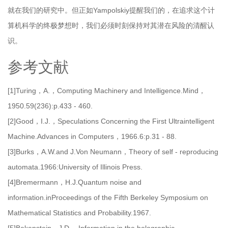
就在我们的研究中。但正如Yampolskiy提醒我们的，在追求这个计
算机科学的终极梦想时，我们必须时刻保持对其潜在风险的清醒认
识。
参考文献
[1]Turing，A.，Computing Machinery and Intelligence.Mind，
1950.59(236):p.433 - 460.
[2]Good，I.J.，Speculations Concerning the First Ultraintelligent
Machine.Advances in Computers，1966.6:p.31 - 88.
[3]Burks，A.W.and J.Von Neumann，Theory of self - reproducing
automata.1966:University of Illinois Press.
[4]Bremermann，H.J.Quantum noise and
information.inProceedings of the Fifth Berkeley Symposium on
Mathematical Statistics and Probability.1967.
[5]Bekenstein，J.D.，Information in the holographic