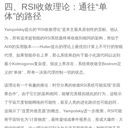
四、RSI收敛理论：通往“单
体”的路径
Yampolskiy提出的“RSI收敛理论”是本文最具原创性的贡献。他认
为，所有追求超智能的RSI系统最终将收敛到相同的架构，类似于
AIXI的实用版本——Hutter提出的理论上最优但计算上不可行的智能
代理。如果智能存在上界，那么系统将趋向于最小化源代码以达到
最小Kolmogorov复杂度。假设上界存在，系统将收敛至Bostrom定
义的“单体”，即单一决策代理控制一切的状态。
该理论有一个有趣的推论：时空分离的收敛RSI系统可能实现“非因
果合作”。由于它们的架构相同，能够完美模拟彼此的行为，这暗示
了宇宙尺度智能网络的可能性，甚至人类的进化路径也可能趋同，
这揭示了“连贯外推意愿”的概念。Yampolskiy进一步推测，RSI可能
将宇宙转化为“计算物质”，最终凝缩成事件视界点，形成大爆炸 - 大
坍缩的循环。这一理论的深刻之处在于其哲学蕴含：智能可能不是