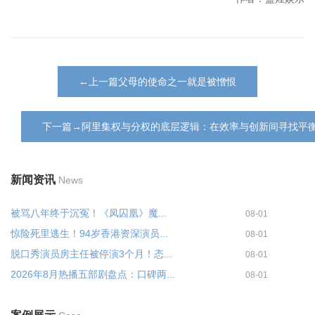
←上一篇父母的使命之一就是被憎恨
下一篇→阿里集权与分权的底层逻辑：在效率与创新间寻找平
新闻资讯
News
被骂八年终于沉冤！《凤囚凰》魔...
08-01
惊险死里逃生！94岁香港资深演员...
08-01
脱口秀演员房主任被停演3个月！态...
08-01
2026年8月热播五部剧盘点：口碑两...
08-01