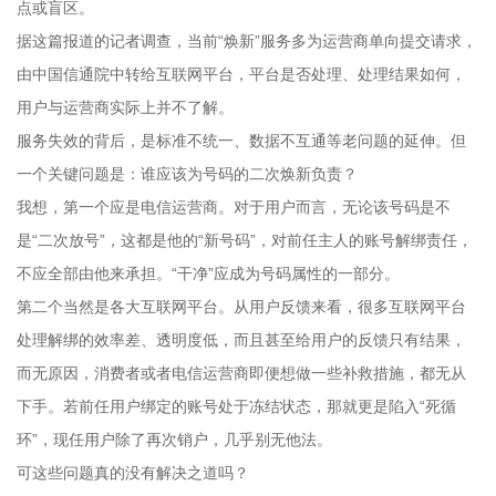
点或盲区。
据这篇报道的记者调查，当前“焕新”服务多为运营商单向提交请求，
由中国信通院中转给互联网平台，平台是否处理、处理结果如何，
用户与运营商实际上并不了解。
服务失效的背后，是标准不统一、数据不互通等老问题的延伸。但
一个关键问题是：谁应该为号码的二次焕新负责？
我想，第一个应是电信运营商。对于用户而言，无论该号码是不
是“二次放号”，这都是他的“新号码”，对前任主人的账号解绑责任，
不应全部由他来承担。“干净”应成为号码属性的一部分。
第二个当然是各大互联网平台。从用户反馈来看，很多互联网平台
处理解绑的效率差、透明度低，而且甚至给用户的反馈只有结果，
而无原因，消费者或者电信运营商即便想做一些补救措施，都无从
下手。若前任用户绑定的账号处于冻结状态，那就更是陷入“死循
环”，现任用户除了再次销户，几乎别无他法。
可这些问题真的没有解决之道吗？