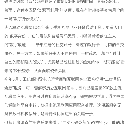
码冻结时限（该号码注销后至重新启用所需的时间）最短为90日。
然而，这种本应是“资源再利用”的制度，现在有时却会演变为用户的
一场“数字身份危机”。
进入移动互联网10余年来，手机号早已不只是通话工具，更是人们
的“数字身份”。它们看似和普通号码无异，却常常带着前任主人
的“数字痕迹”——早年注册的社交账号、绑过的银行卡、订阅的各类
服务。另一方面，如果前任主人不再使用，一时疏忽，却也可能让
自己的隐私陷入“危机”，尤其是已经注册过的金融App，很可能被“后
来者”轻松登录，从而面临资金风险。
今年5月，工信部指导电信运营商和互联网企业联合提供“二次号码
焕新”服务，可一键解绑历史互联网账号，目前已覆盖超200款主流
互联网应用。用户可以在所属运营商App上提交解绑申请，通过中国
信通院的平台中转，协调主流互联网应用配合处理。这项新服务无
疑释放出积极信号，是跨行业协同迈出的关键一步。
但从记者调查与用户反馈来看，“二次号码焕新”仍存在不少可能的堵