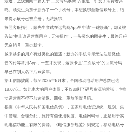
最近，上观新闻一篇关于“二次号码焕新”的报道，引发了消费者共
鸣。顾先生为孩子新办了一个手机号，本想换绑至微信账号上，结
果提示该号已被注册，无法换绑。
按照客服指引，顾先生尝试在运营商App里申请“一键焕新”，却又被
告知“并非该运营商用户，无法操作”，一头雾水的顾先生，最终只得
无奈销号，重办新卡。
越来越多的用户有过类似的遭遇：新办的手机号却无法注册微信、
云闪付等常用App，一查才发现，这张卡是“二次放号”的回流号码，
早已在别人名下活跃多年。
据工信部披露，截至2025年5月末，全国移动电话用户总数已达
18.07亿。如此庞大的用户体量，不仅加剧了码号资源的紧张，也推
动运营商不得不加速清退、回收、重放闲置号码。
根据《中华人民共和国电信条例》，国家对电信资源统一规划、集
中管理、合理分配，施行有偿使用制度。电信网码号，正是用于实
现电信功能且有限的资源。《电信服务规范》则规定，移动电话号