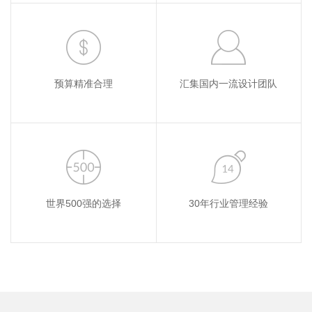
预算精准合理
汇集国内一流设计团队
世界500强的选择
30年行业管理经验