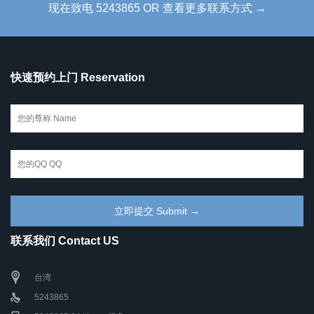
现在致电 5243865 OR 查看更多联系方式 →
快速预约上门 Reservation
联系我们 Contact US
台湾
5243865