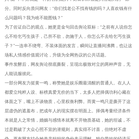
分。同时反向质问网友：“你们找老公不找有钱的吗？人喜欢钱有什
么问题吗？我为啥不能图钱？”
为了佐证自己的观点，她更是金句回击舆论双标：“之前有人说你怎
么不给乞丐生孩子，己所不欲，勿施于人，你怎么不去给乞丐生孩
子？”一连串不绕弯、不装体面的发言，瞬间让直播间沸腾，也让这
场私人情感价值观讨论，升级为全网热议的公共话题。
事件发酵后，网友舆论彻底撕裂，呈现出极致对立的两种声音，无
人能说服彼此。
一部分网友力挺黄一鸣，称赞她是娱乐圈最清醒的普通人。在人人
都爱立纯粹人设、标榜真爱无价的当下，太多人把择偶功利心藏在
体面之下，嘴上不谈物质，心里权衡利弊。而黄一鸣只是撕开了这
层虚伪的遮羞布，把成年人的现实摆在明面上。择偶考量经济条件
本就是人之常情，婚姻与感情本就离不开物质基础，她的坦诚，不
过是戳破了大众心照不宣的潜规则，真实得不讨喜，但绝对不虚
伪。更有网友结合她单亲妈妈的身份表示理解，独自带娃的经济压