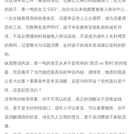
而这场争议之外，最值得深思、也最让人揪心的隐藏细节，是无辜
的孩子。黄一鸣的女儿“闪闪”，自出生以来就频繁被卷入舆论中心，
一次次随着母亲的热搜发言、话题争议登上公众视野，成为流量博
弈的工具。无数网友发声呼吁，孩子本应拥有安稳私密的成长环
境，不该从懵懂幼时就被推入舆论战场，不该成为成年人名利博弈
的筹码，过度曝光与话题消费，会对孩子的成长造成难以逆转的影
响。
纵观整场风波，黄一鸣的发言从来不是简单的“真话 vs 势利”的对错
题，而是撕开了当代婚恋最真实的争议内核：感情里，物质到底该
占多大比重？看重条件是务实清醒，还是功利拜金？坦然直白是个
性，还是刻意洗白？
没有绝对标准答案，但不可否认的是，真正的清醒从不是唯金钱
论，更不是为功利找借口。成年人可以务实、可以看重物质，但不
该消解感情的价值、淡化为人父母的责任，更不该消费孩子换取流
量。