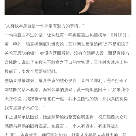
“人有钱本身就是一件非常有魅力的事情。”
一句再直白不过的话，让网红黄一鸣再度霸占热搜榜单。6月10日，
黄一鸣的一场直播彻底引爆舆论，面对网友反复追问“是不是图孩子
爸爸王思聪的钱”，她没有迂回辩解、没有立清醒人设，而是直接当
众摊牌，说出了多数人不敢宣之于口的大实话，三小时火速冲上热
搜前五，引发全网两极混战。
整场直播最炸裂、最具争议的核心发言，直白又犀利，完全打破了
网红圈的话术套路。面对弹幕的质疑，黄一鸣坦然回应：“如果我今
天跟你说，我跟孩子爸爸在一起，我不是图他的钱，那我真的觉得
我有点脑子不好使。”
不止坦然承认图钱，她还顺势输出整套自我逻辑，彻底颠覆大众对
感情与择偶的固有说辞。她直言，一个人有资本、有条件被别
人“图”，本身就是一种厉害的能力，财富从来都是人格魅力的一部