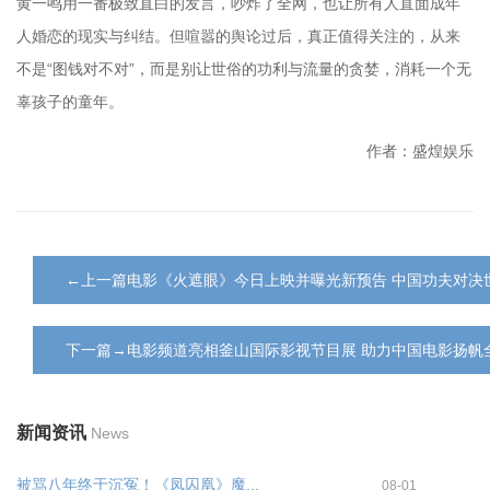
黄一鸣用一番极致直白的发言，吵炸了全网，也让所有人直面成年
人婚恋的现实与纠结。但喧嚣的舆论过后，真正值得关注的，从来
不是“图钱对不对”，而是别让世俗的功利与流量的贪婪，消耗一个无
辜孩子的童年。
作者：盛煌娱乐
←上一篇电影《火遮眼》今日上映并曝光新预告 中国功夫对决
下一篇→电影频道亮相釜山国际影视节目展 助力中国电影扬帆
新闻资讯
News
被骂八年终于沉冤！《凤囚凰》魔...
08-01