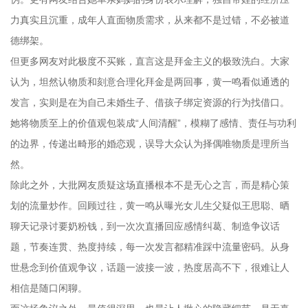
力真实且沉重，成年人直面物质需求，从来都不是过错，不必被道
德绑架。
但更多网友对此极度不买账，直言这是拜金主义的极致洗白。大家
认为，坦然认物质和刻意合理化拜金是两回事，黄一鸣看似通透的
发言，实则是在为自己未婚生子、借孩子绑定资源的行为找借口。
她将物质至上的价值观包装成“人间清醒”，模糊了感情、责任与功利
的边界，传递出畸形的婚恋观，误导大众认为择偶唯物质是理所当
然。
除此之外，大批网友质疑这场直播根本不是无心之言，而是精心策
划的流量炒作。回顾过往，黄一鸣从曝光女儿生父疑似王思聪、晒
聊天记录讨要奶粉钱，到一次次直播回应感情纠葛、制造争议话
题，节奏连贯、热度持续，每一次发言都精准踩中流量密码。从身
世悬念到价值观争议，话题一波接一波，热度居高不下，很难让人
相信是随口闲聊。