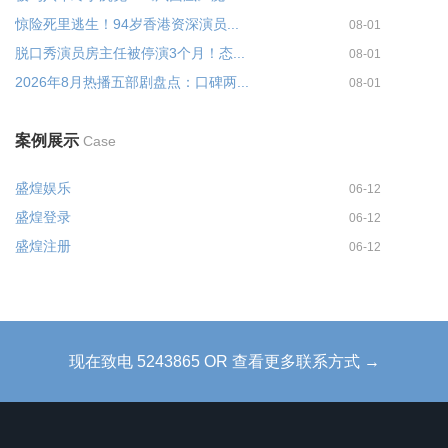
惊险死里逃生！94岁香港资深演员...
08-01
脱口秀演员房主任被停演3个月！态...
08-01
2026年8月热播五部剧盘点：口碑两...
08-01
案例展示
Case
盛煌娱乐
06-12
盛煌登录
06-12
盛煌注册
06-12
现在致电 5243865 OR 查看更多联系方式 →